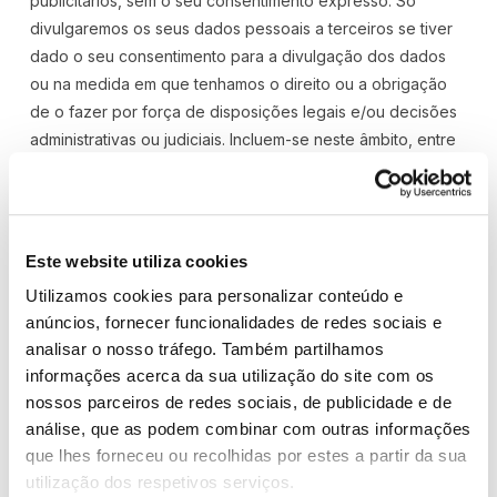
publicitários, sem o seu consentimento expresso. Só
divulgaremos os seus dados pessoais a terceiros se tiver
dado o seu consentimento para a divulgação dos dados
ou na medida em que tenhamos o direito ou a obrigação
de o fazer por força de disposições legais e/ou decisões
administrativas ou judiciais. Incluem-se neste âmbito, entre
outros exemplos, o fornecimento de informações para
efeitos de prossecução de ação penal, para evitar ou
conter o perigo, ou ainda para fazer valer direitos de
propriedade intelectual.
Este website utiliza cookies
Utilizamos cookies para personalizar conteúdo e
5. Fundamento jurídico do
anúncios, fornecer funcionalidades de redes sociais e
tratamento da dados (Base de
analisar o nosso tráfego. Também partilhamos
Licitude)
informações acerca da sua utilização do site com os
nossos parceiros de redes sociais, de publicidade e de
Ao longo deste Compromisso de Proteção de Dados
análise, que as podem combinar com outras informações
Pessoais informamo-lo sobre o fundamento jurídico com
que lhes forneceu ou recolhidas por estes a partir da sua
base no qual tratamos os seus dados pessoais.
utilização dos respetivos serviços.