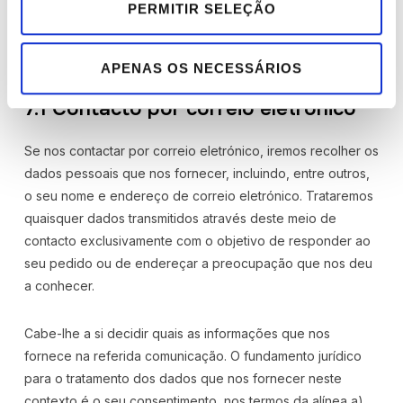
PERMITIR SELEÇÃO
contacto connosco, incluindo, entre outros, o endereço de
correio eletrónico disponível no nosso website e o
contacto telefónico.
APENAS OS NECESSÁRIOS
7.1 Contacto por correio eletrónico
Se nos contactar por correio eletrónico, iremos recolher os
dados pessoais que nos fornecer, incluindo, entre outros,
o seu nome e endereço de correio eletrónico. Trataremos
quaisquer dados transmitidos através deste meio de
contacto exclusivamente com o objetivo de responder ao
seu pedido ou de endereçar a preocupação que nos deu
a conhecer.
Cabe-lhe a si decidir quais as informações que nos
fornece na referida comunicação. O fundamento jurídico
para o tratamento dos dados que nos fornecer neste
contexto é o seu consentimento, nos termos da alínea a)